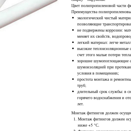
Цвет полипропиленовой части ф
Преимущества полипропиленовых
экологический чистый матери
позволяющие транспортироват
не подвержены коррозии: мат
меняет их свойств, водопрово
легкий материал: легче металл
высокие теплоизоляционные с
счет этого малые потери тепл
хорошие шумопоглощающие св
шумоизоляцией при протекан
условия в помещениях;
простота монтажа и ремонтных
труб;
длительный срок службы: в си
горячего водоснабжения и ото
лет.
Монтаж фитингов должен осущес
Монтаж фитингов должен осу
ниже +5 °С.