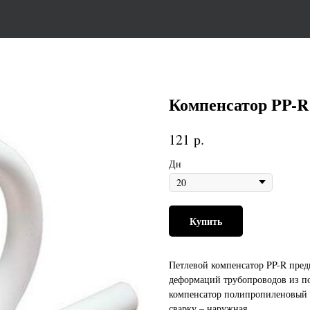
Компенсатор PP-R
р.
121
Дн
Купить
Петлевой компенсатор PP-R пре
деформаций трубопроводов из п
компенсатор полипропиленовый с
сварку – наружная.