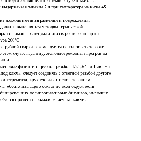
ранспортировавшиеся при температуре ниже 0 °С,
выдержаны в течение 2 ч при температуре не ниже +5
 не должны иметь загрязнений и повреждений.
 должны выполняться методом термической
рки с помощью специального сварочного аппарата.
ура 260°С.
аструбной сварки рекомендуется использовать того же
 В этом случае гарантируется одновременный прогрев на
инга.
еновые фитинги с трубной резьбой 1/2",3/4” и 1 дюйма,
под ключ», следует соединять с ответной резьбой другого
о инструмента, вручную или с использованием
ча, обеспечивающего обхват по всей окружности
омбинированных полипропиленовых фитингов, имеющих
ребуется применять рожковые гаечные ключи.