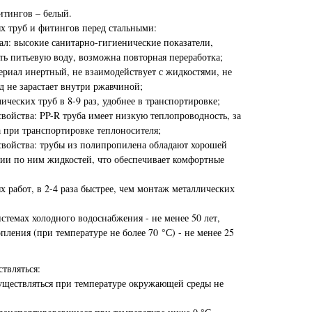
итингов – белый.
 труб и фитингов перед стальными:
ал: высокие санитарно-гигиенические показатели,
ь питьевую воду, возможна повторная переработка;
ериал инертный, не взаимодействует с жидкостями, не
д не зарастает внутри ржавчиной;
ических труб в 8-9 раз, удобнее в транспортировке;
войства: PP-R труба имеет низкую теплопроводность, за
а при транспортировке теплоносителя;
ойства: трубы из полипропилена обладают хорошей
ии по ним жидкостей, что обеспечивает комфортные
 работ, в 2-4 раза быстрее, чем монтаж металлических
стемах холодного водоснабжения - не менее 50 лет,
пления (при температуре не более 70 °С) - не менее 25
твляться:
ществляться при температуре окружающей среды не