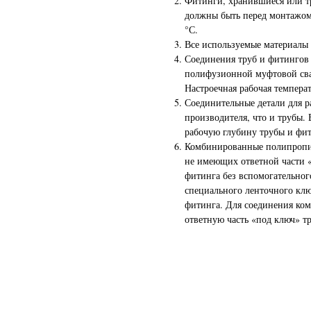
Фитинги, хранившиеся или т
должны быть перед монтажом 
°С.
Все используемые материалы
Соединения труб и фитингов
полифузионной муфтовой сва
Настроечная рабочая температ
Соединительные детали для р
производителя, что и трубы.
рабочую глубину трубы и фит
Комбинированные полипропил
не имеющих ответной части «
фитинга без вспомогательног
специального ленточного клю
фитинга. Для соединения к
ответную часть «под ключ» т