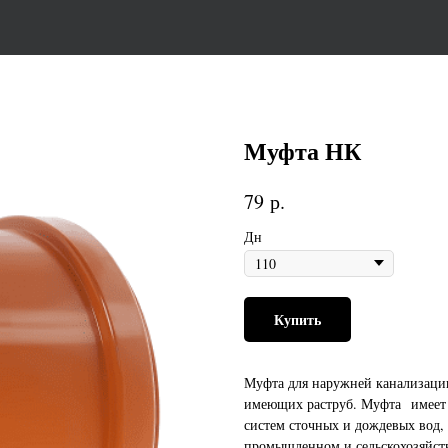
Муфта НК
р.
79
Дн
Купить
Муфта для наружней канализации
имеющих раструб. Муфта имеет 
систем сточных и дождевых вод, 
промышленном и сельскохозяйств