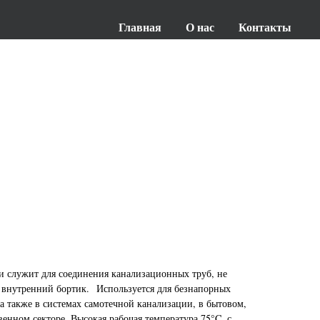
Главная
О нас
Контакты
 служит для соединения канализационных труб, не
внутренний бортик. Используется для безнапорных
а также в системах самотечной канализации, в бытовом,
енном секторе. Высокая рабочая температура 75°C, с