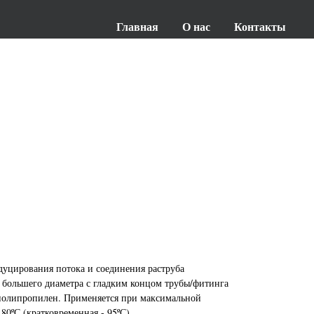
Главная
О нас
Контакты
дуцирования потока и соединения раструба
большего диаметра с гладким концом трубы/фитинга
 полипропилен. Применяется при максимальной
80ºС (кратковременная - 95ºС).