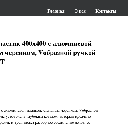
Главная
О нас
Контакты
ластик 400х400 с алюминевой
м черенком, Vобразной ручкой
РТ
0 с алюминевой планкой, стальным черенком, Vобразной
туется очень глубоким ковшом, который идеально
рожек и тропинок,а разборное соединение делает её