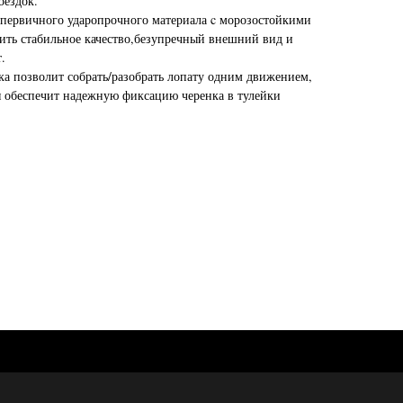
оездок.
первичного ударопрочного материала c морозостойкими
чить стабильное качество,безупречный внешний вид и
.
ка позволит собрать/разобрать лопату одним движением,
 обеспечит надежную фиксацию черенка в тулейки