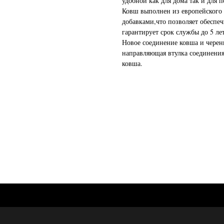
удобной как для дома так и для п
Ковш выполнен из европейского 
добавками,что позволяет обеспе
гарантирует срок службы до 5 лет
Новое соединение ковша и черен
направляющая втулка соединения
ковша.