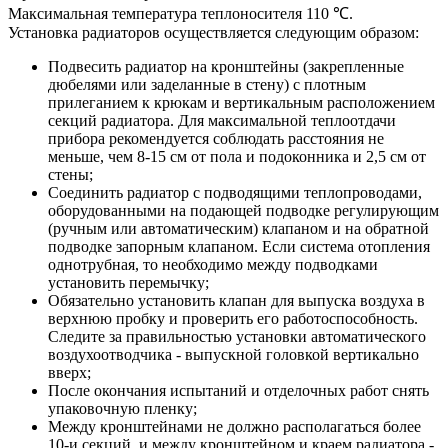
Максимальная температура теплоносителя 110 ℃.
Установка радиаторов осуществляется следующим образом:
Подвесить радиатор на кронштейны (закрепленные
дюбелями или заделанные в стену) с плотным
прилеганием к крюкам и вертикальным расположением
секций радиатора. Для максимальной теплоотдачи
прибора рекомендуется соблюдать расстояния не
меньше, чем 8-15 см от пола и подоконника и 2,5 см от
стены;
Соединить радиатор с подводящими теплопроводами,
оборудованными на подающей подводке регулирующим
(ручным или автоматическим) клапаном и на обратной
подводке запорным клапаном. Если система отопления
однотрубная, то необходимо между подводками
установить перемычку;
Обязательно установить клапан для выпуска воздуха в
верхнюю пробку и проверить его работоспособность.
Следите за правильностью установки автоматического
воздухоотводчика - выпускной головкой вертикально
вверх;
После окончания испытаний и отделочных работ снять
упаковочную пленку;
Между кронштейнами не должно располагаться более
10-и секций, и между кронштейном и краем радиатора -