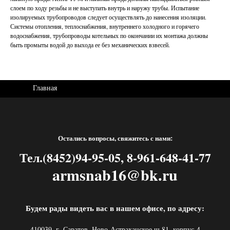
слоем по ходу резьбы и не выступать внутрь и наружу трубы. Испытание
изолируемых трубопроводов следует осуществлять до нанесения изоляции.
Системы отопления, теплоснабжения, внутреннего холодного и горячего
водоснабжения, трубопроводы котельных по окончании их монтажа должны
быть промыты водой до выхода ее без механических взвесей.
Главная
Остались вопросы, свяжитесь с нами:
Тел.(8452)94-95-05, 8-961-648-41-77
armsnab16@bk.ru
Будем рады видеть вас в нашем офисе, по адресу:
410039, г. Саратов, Ново-Астраханское ш.81, корпус 4