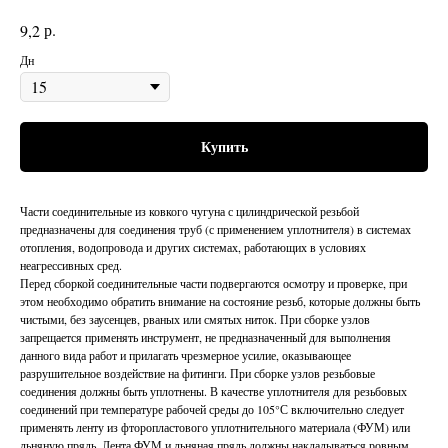
р.
9,2
Дн
Купить
Части соединительные из ковкого чугуна с цилиндрической резьбой
предназначены для соединения труб (с применением уплотнителя) в системах
отопления, водопровода и других системах, работающих в условиях
неагрессивных сред.
Перед сборкой соединительные части подвергаются осмотру и проверке, при
этом необходимо обратить внимание на состояние резьб, которые должны быть
чистыми, без заусенцев, рваных или смятых ниток. При сборке узлов
запрещается применять инструмент, не предназначенный для выполнения
данного вида работ и прилагать чрезмерное усилие, оказывающее
разрушительное воздействие на фитинги. При сборке узлов резьбовые
соединения должны быть уплотнены. В качестве уплотнителя для резьбовых
соединений при температуре рабочей среды до 105°С включительно следует
применять ленту из фторопластового уплотнительного материала (ФУМ) или
льняную прядь. Лента ФУМ и льняная прядь должны накладываться ровным