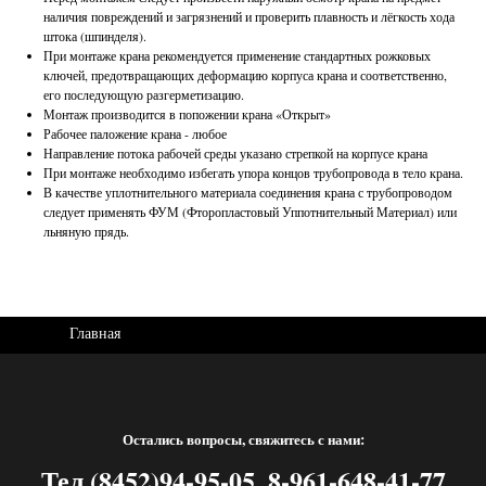
наличия повреждений и загрязнений и проверить плавность и лёгкость хода
штока (шпинделя).
При монтаже крана рекомендуется применение стандартных рожковых
ключей, предотвращающих деформацию корпуса крана и соответственно,
его последующую разгерметизацию.
Монтаж производится в попожении крана «Открыт»
Рабочее паложение крана - любое
Направление потока рабочей среды указано стрепкой на корпусе крана
При монтаже необходимо избегать упора концов трубопровода в тело крана.
В качестве уплотнительного материала соединения крана с трубопроводом
следует применять ФУМ (Фторопластовый Уппотнительный Материал) или
льняную прядь.
Главная
Остались вопросы, свяжитесь с нами:
Тел.(8452)94-95-05, 8-961-648-41-77