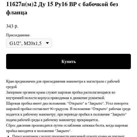
11б27п(м)2 Ду 15 Ру16 ВР с бабочкой без
фланца
р.
343
Присоединение
Купить
Кран предназначен для присоединения манометра к магистрали с рабочей
средой.
Запорным органом крана служит шаровая пробка располагающаяся во
внутренней полости корпуса приводимая в движение рукояткой.
Шаровая пробка имеет два положения: "Открыто" и "Закрыто". Угол поворота
шаровой пробки составляет 90 градусов. В положении "Открыто" рабочая среда
подается к рабочему манометру, при переводе пробки в положение "Закрыто"
подача рабочей среды к рабочему манометру прекращается.
Сброс давления производится путем ослабления затяжки болта, когда шаровая
пробка находится в положении "Закрыто".
Перед монтажем следует произвести наружный осмотр крана на предмет