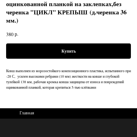
оцинкованной планкой на заклепках,без
черенка "ЦИКЛ" КРЕПЫШ (д.черенка 36
мм.)
р.
380
Купить
Ковш выполнен из морозостойкого композиционного пластика, испытанного при
-28 С, усилен высокими ребрами (10 мм) жесткости на ковше и глубокой
тулейкой 138 мм, рабочая кромка ковша защищена от износа и повреждений
оцинкованной планкой, которая крепиться 5-тью клёпками
Главная