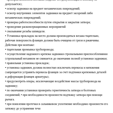
допускается);
• осмотр задвижки на предмет механических повреждений;
• осмотр внутренних элементов задвижки на предмет засорений либо
механических повреждений;
• проверка работоспособности путем открытия и закрытия затвора;
• проведение расконсервационных мероприятий
• смазывание резьбы шпинделя.
• Установка прокладок на место должна производиться весьма тщательно,
рабочая поверхность фланцев должна быть очищена от грязи и ржавчины.
Действия при монтаже:
• тщательная промывка трубопровода;
• осуществление надежного крепежа задвижки стропальными приспособлениями
(стропальный механизм не снимается до окончания полной установки задвижки;
• правильная установка прокладок;
• установка задвижек должна полностью исключать перекосы и натяжения
(запрещается устранять перекосы фланцев за счет подтяжки крепежных деталей
и деформации фланцев арматуры);
• предусмотреть опоры, исключающие воздействие массы трубопровода на
задвижку;
• по окончании установки проверить герметичность затвора и болтовых
соединений; • при необходимости произвести подтяжку затвора при помощи
рычага.
• при появлении протечки в сальниковом уплотнение необходимо произвести его
затяжку до устранения течи