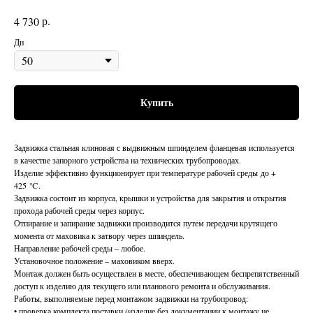
р.
4 730
Дн
Купить
Задвижка стальная клиновая с выдвижным шпинделем фланцевая используется
в качестве запорного устройства на технических трубопроводах.
Изделие эффективно функционирует при температуре рабочей среды до +
425 ℃.
Задвижка состоит из корпуса, крышки и устройства для закрытия и открытия
прохода рабочей среды через корпус.
Отпирание и запирание задвижки производится путем передачи крутящего
момента от маховика к затвору через шпиндель.
Направление рабочей среды – любое.
Установочное положение – маховиком вверх.
Монтаж должен быть осуществлен в месте, обеспечивающем беспрепятственный
доступ к изделию для текущего или планового ремонта и обслуживания.
Работы, выполняемые перед монтажом задвижки на трубопровод:
• проверка комплекта поставки (изделие без документации к монтажу не