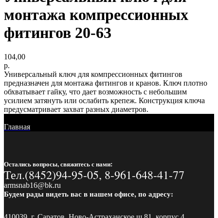
монтажа компрессионных
фитингов 20-63
104,00
р.
Универсальный ключ для компрессионных фитингов
предназначен для монтажа фитингов и кранов. Ключ плотно
обхватывает гайку, что дает возможность с небольшим
усилием затянуть или ослабить крепеж. Конструкция ключа
предусматривает захват разных диаметров.
Главная
Остались вопросы, свяжитесь с нами:
Тел.(8452)94-95-05, 8-961-648-41-77
armsnab16@bk.ru
Будем рады видеть вас в нашем офисе, по адресу:
410039, г. Саратов, Ново-Астраханское ш.81, корпус 4