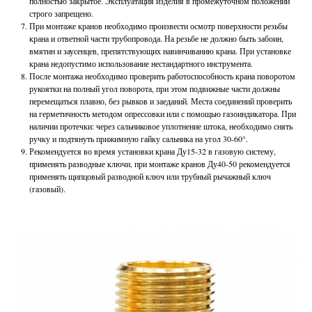
полностью закрытое. Эксплуатация изделия в промежуточном положении
строго запрещено.
При монтаже кранов необходимо произвести осмотр поверхности резьбы
крана и ответной части трубопровода. На резьбе не должно быть забоин,
вмятин и заусенцев, препятствующих навинчиванию крана. При установке
крана недопустимо использование нестандартного инструмента.
После монтажа необходимо проверить работоспособность крана поворотом
рукоятки на полный угол поворота, при этом подвижные части должны
перемещаться плавно, без рывков и заеданий. Места соединений проверить
на герметичность методом опрессовки или с помощью газоиндикатора. При
наличии протечки: через сальниковое уплотнение штока, необходимо снять
ручку и подтянуть прижимную гайку сальника на угол 30-60°.
Рекомендуется во время установки крана Ду15-32 в газовую систему,
применять разводные ключи, при монтаже кранов Ду40-50 рекомендуется
применять щипцовый разводной ключ или трубный рычажный ключ
(газовый).