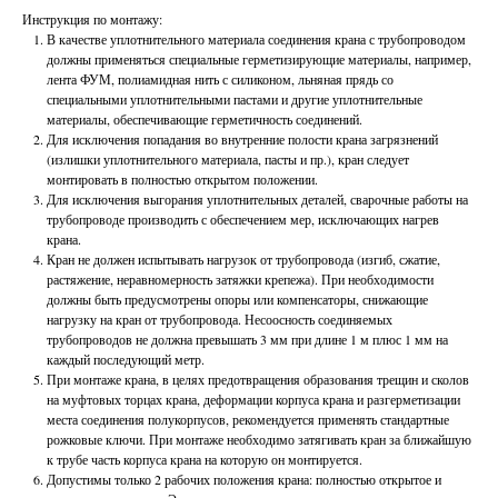
Инструкция по монтажу:
В качестве уплотнительного материала соединения крана с трубопроводом
должны применяться специальные герметизирующие материалы, например,
лента ФУМ, полиамидная нить с силиконом, льняная прядь со
специальными уплотнительными пастами и другие уплотнительные
материалы, обеспечивающие герметичность соединений.
Для исключения попадания во внутренние полости крана загрязнений
(излишки уплотнительного материала, пасты и пр.), кран следует
монтировать в полностью открытом положении.
Для исключения выгорания уплотнительных деталей, сварочные работы на
трубопроводе производить с обеспечением мер, исключающих нагрев
крана.
Кран не должен испытывать нагрузок от трубопровода (изгиб, сжатие,
растяжение, неравномерность затяжки крепежа). При необходимости
должны быть предусмотрены опоры или компенсаторы, снижающие
нагрузку на кран от трубопровода. Несоосность соединяемых
трубопроводов не должна превышать 3 мм при длине 1 м плюс 1 мм на
каждый последующий метр.
При монтаже крана, в целях предотвращения образования трещин и сколов
на муфтовых торцах крана, деформации корпуса крана и разгерметизации
места соединения полукорпусов, рекомендуется применять стандартные
рожковые ключи. При монтаже необходимо затягивать кран за ближайшую
к трубе часть корпуса крана на которую он монтируется.
Допустимы только 2 рабочих положения крана: полностью открытое и