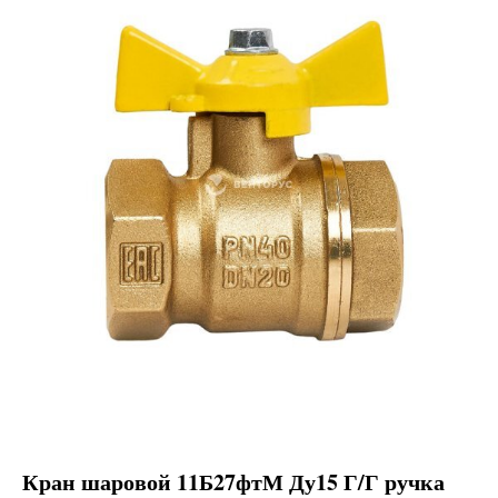
Кран шаровой 11Б27фтМ Ду15 Г/Г ручка