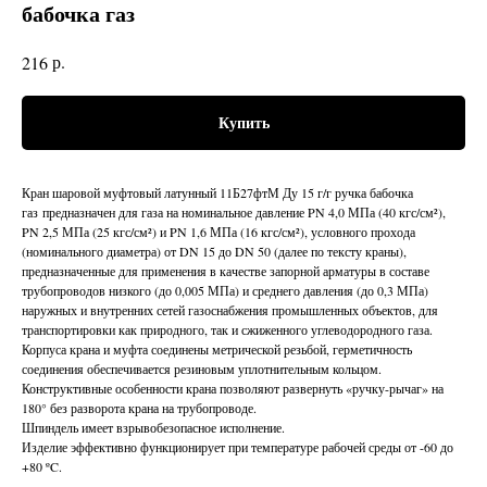
бабочка газ
р.
216
Купить
Кран шаровой муфтовый латунный 11Б27фтМ Ду 15 г/г ручка бабочка
газ предназначен для газа на номинальное давление PN 4,0 МПа (40 кгс/см²),
PN 2,5 МПа (25 кгс/см²) и PN 1,6 МПа (16 кгс/см²), условного прохода
(номинального диаметра) от DN 15 до DN 50 (далее по тексту краны),
предназначенные для применения в качестве запорной арматуры в составе
трубопроводов низкого (до 0,005 МПа) и среднего давления (до 0,3 МПа)
наружных и внутренних сетей газоснабжения промышленных объектов, для
транспортировки как природного, так и сжиженного углеводородного газа.
Корпуса крана и муфта соединены метрической резьбой, герметичность
соединения обеспечивается резиновым уплотнительным кольцом.
Конструктивные особенности крана позволяют развернуть «ручку-рычаг» на
180° без разворота крана на трубопроводе.
Шпиндель имеет взрывобезопасное исполнение.
Изделие эффективно функционирует при температуре рабочей среды от -60 до
+80 ºC.