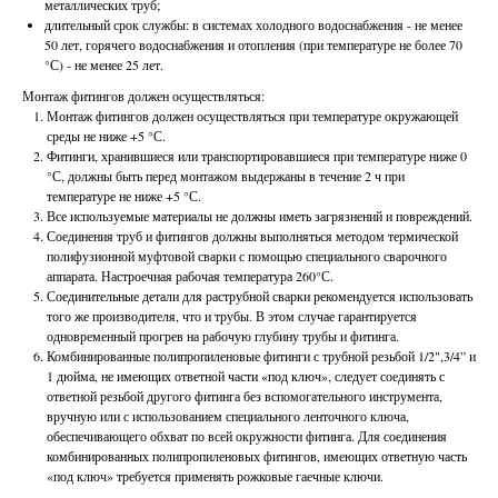
металлических труб;
длительный срок службы: в системах холодного водоснабжения - не менее
50 лет, горячего водоснабжения и отопления (при температуре не более 70
°С) - не менее 25 лет.
Монтаж фитингов должен осуществляться:
Монтаж фитингов должен осуществляться при температуре окружающей
среды не ниже +5 °С.
Фитинги, хранившиеся или транспортировавшиеся при температуре ниже 0
°С, должны быть перед монтажом выдержаны в течение 2 ч при
температуре не ниже +5 °С.
Все используемые материалы не должны иметь загрязнений и повреждений.
Соединения труб и фитингов должны выполняться методом термической
полифузионной муфтовой сварки с помощью специального сварочного
аппарата. Настроечная рабочая температура 260°С.
Соединительные детали для раструбной сварки рекомендуется использовать
того же производителя, что и трубы. В этом случае гарантируется
одновременный прогрев на рабочую глубину трубы и фитинга.
Комбинированные полипропиленовые фитинги с трубной резьбой 1/2",3/4” и
1 дюйма, не имеющих ответной части «под ключ», следует соединять с
ответной резьбой другого фитинга без вспомогательного инструмента,
вручную или с использованием специального ленточного ключа,
обеспечивающего обхват по всей окружности фитинга. Для соединения
комбинированных полипропиленовых фитингов, имеющих ответную часть
«под ключ» требуется применять рожковые гаечные ключи.