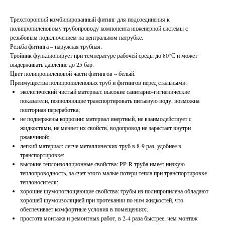
Трехсторонний комбинированный фитинг для подсоединения к
полипропиленовому трубопроводу компонента инженерной системы с
резьбовым подключением на центральном патрубке.
Резьба фитинга – наружная трубная.
Тройник функционирует при температуре рабочей среды до 80°С и может
выдерживать давление до 25 бар.
Цвет полипропиленовой части фитингов – белый.
Преимущества полипропиленовых труб и фитингов перед стальными:
экологический чистый материал: высокие санитарно-гигиенические
показатели, позволяющие транспортировать питьевую воду, возможна
повторная переработка;
не подвержены коррозии: материал инертный, не взаимодействует с
жидкостями, не меняет их свойств, водопровод не зарастает внутри
ржавчиной;
легкий материал: легче металлических труб в 8-9 раз, удобнее в
транспортировке;
высокие теплоизоляционные свойства: PP-R труба имеет низкую
теплопроводность, за счет этого малые потери тепла при транспортировке
теплоносителя;
хорошие шумопоглощающие свойства: трубы из полипропилена обладают
хорошей шумоизоляцией при протекании по ним жидкостей, что
обеспечивает комфортные условия в помещениях;
простота монтажа и ремонтных работ, в 2-4 раза быстрее, чем монтаж