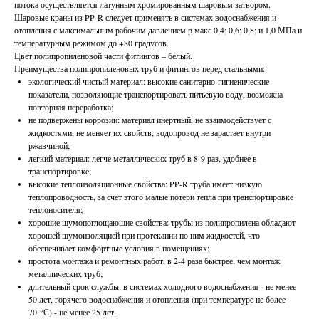
потока осуществляется латунным хромированным шаровым затвором.
Шаровые краны из PP-R следует применять в системах водоснабжения и
отопления с максимальным рабочим давлением p макс 0,4; 0,6; 0,8; и 1,0 МПа и
температурным режимом до +80 градусов.
Цвет полипропиленовой части фитингов – белый.
Преимущества полипропиленовых труб и фитингов перед стальными:
экологический чистый материал: высокие санитарно-гигиенические
показатели, позволяющие транспортировать питьевую воду, возможна
повторная переработка;
не подвержены коррозии: материал инертный, не взаимодействует с
жидкостями, не меняет их свойств, водопровод не зарастает внутри
ржавчиной;
легкий материал: легче металлических труб в 8-9 раз, удобнее в
транспортировке;
высокие теплоизоляционные свойства: PP-R труба имеет низкую
теплопроводность, за счет этого малые потери тепла при транспортировке
теплоносителя;
хорошие шумопоглощающие свойства: трубы из полипропилена обладают
хорошей шумоизоляцией при протекании по ним жидкостей, что
обеспечивает комфортные условия в помещениях;
простота монтажа и ремонтных работ, в 2-4 раза быстрее, чем монтаж
металлических труб;
длительный срок службы: в системах холодного водоснабжения - не менее
50 лет, горячего водоснабжения и отопления (при температуре не более
70 °С) - не менее 25 лет.