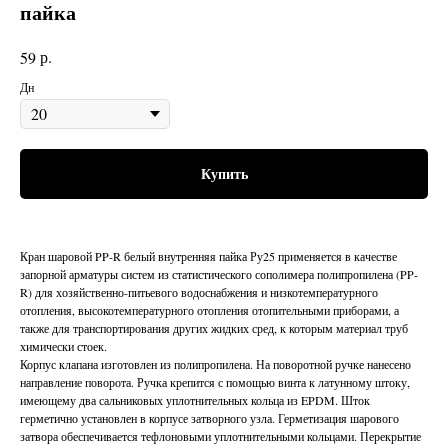
пайка
р.
59
Дн
Купить
Кран шаровой PP-R белый внутренняя пайка Ру25 применяется в качестве
запорной арматуры систем из статистического сополимера полипропилена (PP-
R) для хозяйственно-питьевого водоснабжения и низкотемпературного
отопления, высокотемпературного отопления отопительными приборами, а
также для транспортирования других жидких сред, к которым материал труб
химически стоек.
Корпус клапана изготовлен из полипропилена. На поворотной ручке нанесено
направление поворота. Ручка крепится с помощью винта к латунному штоку,
имеющему два сальниковых уплотнительных кольца из EPDM. Шток
герметично установлен в корпусе затворного узла. Герметизация шарового
затвора обеспечивается тефлоновыми уплотнительными кольцами. Перекрытие