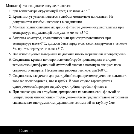
Монтаж фитингов должен осуществляться:
при температуре окружающей среды не ниже +5 °С.
Краны могут устанавливаться в любом монтажном положении. Не
допускаются изгибы и перекосы в соединении.
Монтаж полипропиленовых труб и фитингов должен осуществляться при
температуре окружающей воздуха не менее +5 °С
Запорная арматура, хранившиеся или транспортировавшиеся при
температуре ниже 0°С, должны быть перед монтажом выдержаны в течение
5ч. при температуре не ниже+5°С.
Все используемые материалы не должны иметь загрязнений и повреждений.
Соединение крана к полипропиленовой трубе производится методом
термической диффузионной муфтовой сварки с помощью специального
сварочного аппарата. Настроечная рабочая температура 260°С.
Соединительные детали для раструбной сварки рекомендуется использовать
того же производителя, что и трубы. В этом случае гарантируется
одновременный прогрев на рабочую глубину трубы и фитинга
При сварке кранов с трубами, армированных алюминиевой фольгой по
центру, торец многослойной трубы должен быть предварительно отторцован
специальным инструментом, удаляющим алюминий на глубину 2мм.
Главная