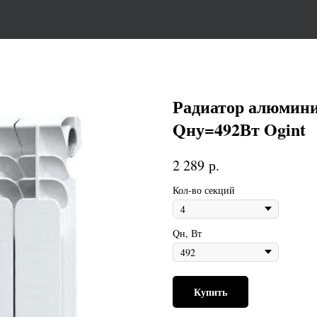
Радиатор алюмини
Qну=492Вт Ogint
р.
2 289
Кол-во секций
Qн, Вт
Купить