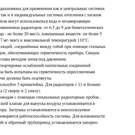
дназначены для применения как в центральных системах
 так и в индивидуальных системах отопления с низким
теля могут использоваться вода и незамерзающие
люминиевых радиаторов, от 6,5 до 9 для биметаллических
а - не более 20 мкг/л, взвешенных веществ- не более 5
 7 мг-экв/л и максимальной температурой 110°С.
 секций, соединённых между собой при помощи стальных
док, обеспечивающих герметичность прибора. Секции
плава методом литья под давлением.
спортировке ослаблений ниппельных соединений
ны быть испытаны на герметичность опрессовочным
течи должны быть подтянуты.
ользуйте 3 кронштейна. Для радиаторов с 11 и больше
 (2 сверху и 2 снизу).
роводам с помощью специальных радиаторных пробок.
кий клапан для выпуска воздуха устанавливается в
ора. Заглушка устанавливается в неиспользуемое
роверяется работоспособность системы. Для возможности
й и обратный трубопровод устанавливается запорно-