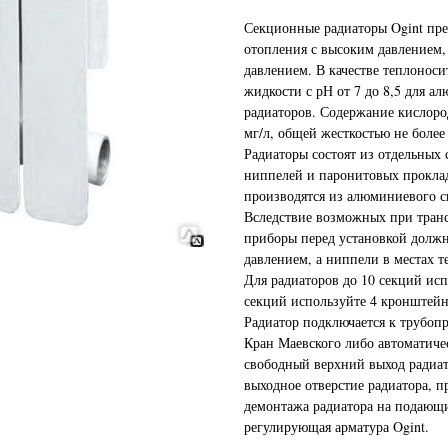
Секционные радиаторы Ogint пре
отопления с высоким давлением,
давлением. В качестве теплоноси
жидкости с рН от 7 до 8,5 для а
радиаторов. Содержание кислород
мг/л, общей жесткостью не более
Радиаторы состоят из отдельных
ниппелей и паронитовых прокла
производятся из алюминиевого с
Вследствие возможных при тран
приборы перед установкой долж
давлением, а ниппели в местах 
Для радиаторов до 10 секций исп
секций используйте 4 кронштейна
Радиатор подключается к трубоп
Кран Маевского либо автоматичес
свободный верхний выход радиат
выходное отверстие радиатора, п
демонтажа радиатора на подающи
регулирующая арматура Ogint.