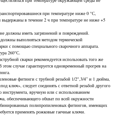
ществляться при температуре окружающей среды не
ранспортировавшиеся при температуре ниже 0 °С,
выдержаны в течение 2 ч при температуре не ниже +5
 не должны иметь загрязнений и повреждений.
 должны выполняться методом термической
рки с помощью специального сварочного аппарата.
ура 260°С.
аструбной сварки рекомендуется использовать того же
 В этом случае гарантируется одновременный прогрев на
инга.
еновые фитинги с трубной резьбой 1/2",3/4” и 1 дюйма,
под ключ», следует соединять с ответной резьбой другого
о инструмента, вручную или с использованием
ча, обеспечивающего обхват по всей окружности
омбинированных полипропиленовых фитингов, имеющих
ребуется применять рожковые гаечные ключи.