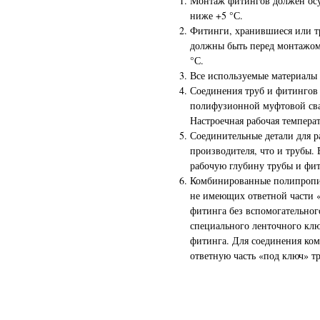
Монтаж фитингов должен осу
ниже +5 °С.
Фитинги, хранившиеся или т
должны быть перед монтажом 
°С.
Все используемые материалы
Соединения труб и фитингов
полифузионной муфтовой сва
Настроечная рабочая температ
Соединительные детали для р
производителя, что и трубы.
рабочую глубину трубы и фит
Комбинированные полипропил
не имеющих ответной части «
фитинга без вспомогательног
специального ленточного клю
фитинга. Для соединения к
ответную часть «под ключ» т