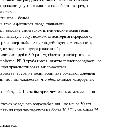
тирования других жидких и газообразных сред, к
и стоек.
итингов – белый.
 труб и фитингов перед стальными:
ал: высокие санитарно-гигиенические показатели,
ь питьевую воду, возможна повторная переработка;
ериал инертный, не взаимодействует с жидкостями, не
д не зарастает внутри ржавчиной;
ических труб в 8-9 раз, удобнее в транспортировке;
войства: PP-R труба имеет низкую теплопроводность, за
а при транспортировке теплоносителя;
ойства: трубы из полипропилена обладают хорошей
ии по ним жидкостей, что обеспечивает комфортные
 работ, в 2-4 раза быстрее, чем монтаж металлических
стемах холодного водоснабжения - не менее 50 лет,
пления (при температуре не более 70 °С) - не менее 25
твляться: