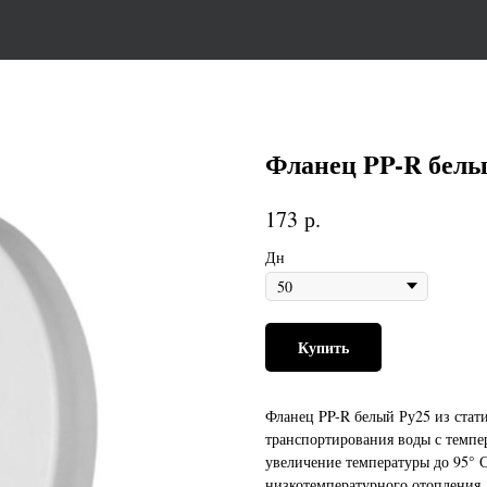
Фланец PP-R бел
р.
173
Дн
Купить
Фланец PP-R белый Ру25 из стат
транспортирования воды с темпер
увеличение температуры до 95° 
низкотемпературного отопления,