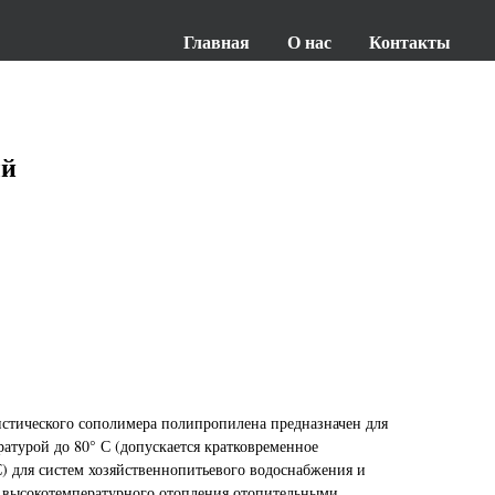
Главная
О нас
Контакты
ый
истического сополимера полипропилена предназначен для
атурой до 80° С (допускается кратковременное
С) для систем хозяйственнопитьевого водоснабжения и
 высокотемпературного отопления отопительными