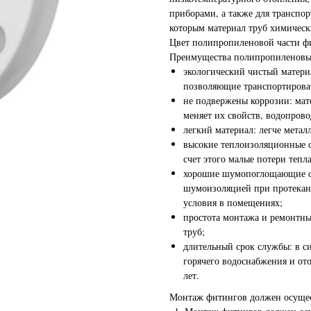
приборами, а также для транспор
которым материал труб химическ
Цвет полипропиленовой части ф
Преимущества полипропиленовых
экологический чистый матери
позволяющие транспортироват
не подвержены коррозии: мат
меняет их свойств, водопрово
легкий материал: легче металл
высокие теплоизоляционные с
счет этого малые потери тепл
хорошие шумопоглощающие св
шумоизоляцией при протекан
условия в помещениях;
простота монтажа и ремонтных
труб;
длительный срок службы: в си
горячего водоснабжения и ото
лет.
Монтаж фитингов должен осущес