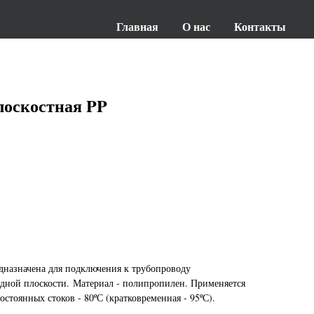
Главная
О нас
Контакты
лоскостная PP
дназначена для подключения к трубопроводу
дной плоскости. Материал - полипропилен. Применяется
стоянных стоков - 80ºС (кратковременная - 95ºС).