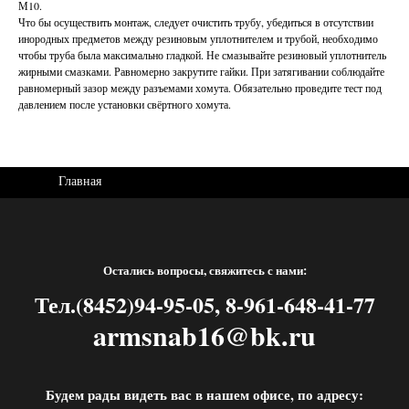
М10.
Что бы осуществить монтаж, следует очистить трубу, убедиться в отсутствии
инородных предметов между резиновым уплотнителем и трубой, необходимо
чтобы труба была максимально гладкой. Не смазывайте резиновый уплотнитель
жирными смазками. Равномерно закрутите гайки. При затягивании соблюдайте
равномерный зазор между разъемами хомута. Обязательно проведите тест под
давлением после установки свёртного хомута.
Главная
Остались вопросы, свяжитесь с нами:
Тел.(8452)94-95-05, 8-961-648-41-77
armsnab16@bk.ru
Будем рады видеть вас в нашем офисе, по адресу: