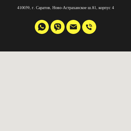
410039, г. Саратов, Ново-Астраханское ш.81, корпус 4