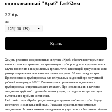
оцинкованный "Краб" L=162мм
р.
2 216
Дн
Купить
Хомуты ремонтно-соединительные свёртные «Краб» обеспечивают временное
или постоянное устранение разгерметизации трубопроводов из чугуна и стали в
случае появления в них различных трещин, течей или свищей, при условии, если
размер повреждения не превышает длины хомута по 20 мм с каждого края.
Применяются на трубопроводах для нейтральных жидкостей при допустимой
рабочей температуре 100°С. Рекомендуется применение при давлении в
трубопроводах не превышающего 10 кг/см². При использовании в качестве
соединения труб необходимо обеспечить упоры, т.к. изделие не препятствует
вытягиванию трубы из соединения.
Свёртный хомут «Краб» предназначен для кругового обжатия трубы. Корпус
изготовлен из оцинкованной стали. Фиксация осуществляется замковым
соединением. Затяжка замкового соединения осуществляется болтами и гайками