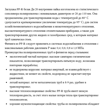
Заглушка PP-R белая Дн 20 внутренняя пайка изготовлена из статистического
сополимера полипропилена с номинальным диаметром от 20 до 110 мм. Она
предназначены для транспортирования воды с температурой до 80° С
(допускается кратковременное увеличение температуры до 95° С) для систем
хозяйственнопитьевого водоснабжения и низкотемпературного отопления,
высокотемпературного отопления отопительными приборами, а также для
транспортирования других жидких и газообразных сред, к которым материал
труб химически стоек.
Фитинги из PP-R следует применять в системах водоснабжения и отопления с
максимальным рабочим давлением Р макс 0,4; 0,6; 0,8 и 1,0 МПа.
Преимущества полипропиленовых труб и фитингов перед стальными:
экологический чистый материал: высокие санитарно-гигиенические
показатели, позволяющие транспортировать питьевую воду, возможна
повторная переработка;
не подвержены коррозии: материал инертный, не взаимодействует с
жидкостями, не меняет их свойств, водопровод не зарастает внутри
ржавчиной;
легкий материал: легче металлических труб в 8-9 раз, удобнее в
транспортировке;
высокие теплоизоляционные свойства: PP-R труба имеет низкую
теплопроводность, за счет этого малые потери тепла при транспортировке
теплоносителя;
хорошие шумопоглощающие свойства: трубы из полипропилена обладают