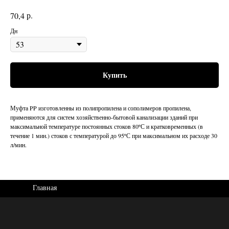
р.
70,4
Дн
Купить
Муфта PP изготовленны из полипропилена и сополимеров пропилена,
применяются для систем хозяйственно-бытовой канализации зданий при
максимальной температуре постоянных стоков 80ºС и кратковременных (в
течение 1 мин.) стоков с температурой до 95ºС при максимальном их расходе 30
л/мин.
Главная